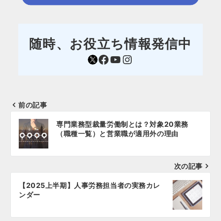
随時、お役立ち情報発信中
https://mobile.twitter.com/sr_aoki
Facebook
YouTube
Instagram
前の記事
投
専門業務型裁量労働制とは？対象20業務
稿
（職種一覧）と営業職が適用外の理由
ナ
次の記事
ビ
ゲ
【2025上半期】人事労務担当者の実務カレ
ンダー
ー
シ