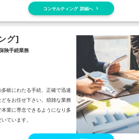
コンサルティング 詳細へ
ング]
会保険手続業務
の多岐にわたる手続、正確で迅速
などをお任せ下さい。煩雑な業務
で本業に専念できるようになり多
だいています。