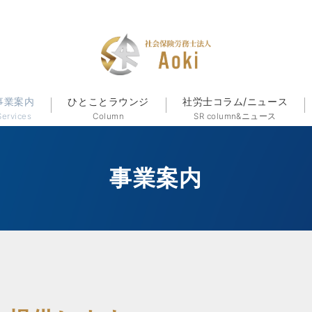
事業案内
ひとことラウンジ
社労士コラム/ニュース
Services
Column
SR column&ニュース
事業案内