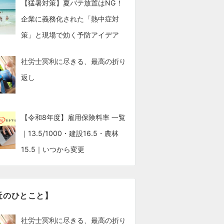
【猛暑対策】夏バテ放置はNG！
企業に義務化された「熱中症対
策」と現場で効く予防アイデア
社労士冥利に尽きる、最高の折り
返し
【令和8年度】雇用保険料率 一覧
｜13.5/1000・建設16.5・農林
15.5｜いつから変更
近のひとこと】
社労士冥利に尽きる、最高の折り