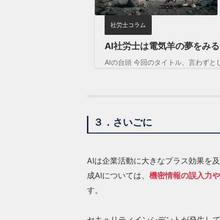
社労士コラム
AI社労士は電気羊の夢をみ
AIの台頭 今回のタイトル、言わずとし
３．さいごに
AIは企業活動に大きなプラス効果を及
成AIについては、
機密情報の誤入力や
す。
セキュリティインシデントが発生し