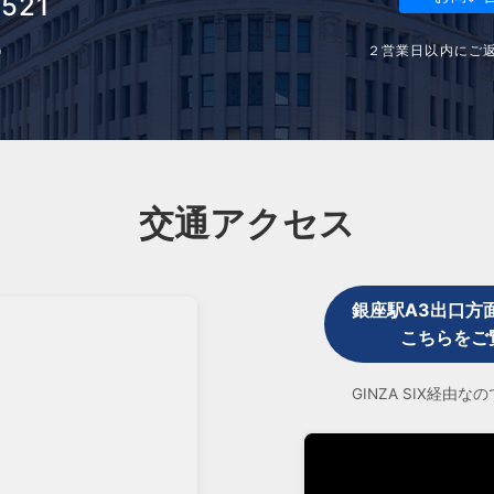
3521
２営業日以内にご
0
交通アクセス
銀座駅A3出口方
こちらをご
GINZA SIX経由