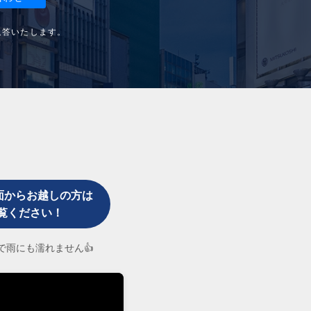
返答いたします。
面からお越しの方は
覧ください！
なので雨にも濡れません👍