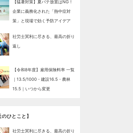
【猛暑対策】夏バテ放置はNG！
企業に義務化された「熱中症対
策」と現場で効く予防アイデア
社労士冥利に尽きる、最高の折り
返し
【令和8年度】雇用保険料率 一覧
｜13.5/1000・建設16.5・農林
15.5｜いつから変更
近のひとこと】
社労士冥利に尽きる、最高の折り