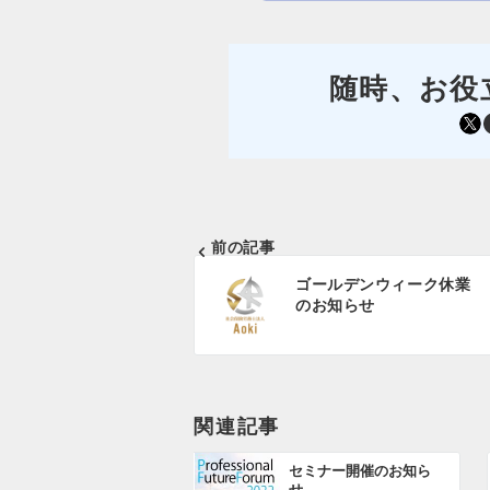
随時、お役
https://mobile.twitter.com/sr_aoki
Facebo
前の記事
投
ゴールデンウィーク休業
稿
のお知らせ
ナ
ビ
ゲ
関連記事
ー
セミナー開催のお知ら
シ
せ