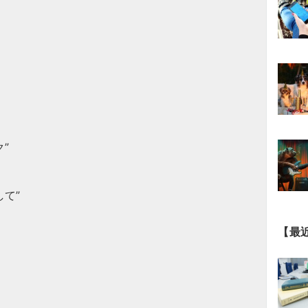
”
て”
【最