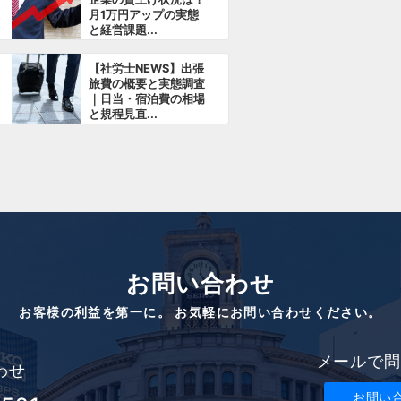
月1万円アップの実態
と経営課題...
【社労士NEWS】出張
旅費の概要と実態調査
｜日当・宿泊費の相場
と規程見直...
お問い合わせ
お客様の利益を第一に。 お気軽にお問い合わせください。
メールで問
わせ
お問い