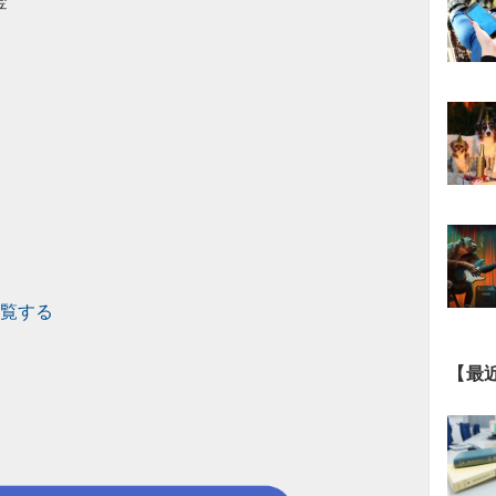
”
閲覧する
【最