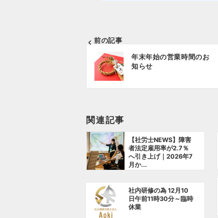
前の記事
投
年末年始の営業時間のお
稿
知らせ
ナ
ビ
ゲ
関連記事
ー
【社労士NEWS】障害
シ
者法定雇用率が2.7％
へ引き上げ｜2026年7
ョ
月か...
ン
社内研修の為 12月10
日午前11時30分～臨時
休業