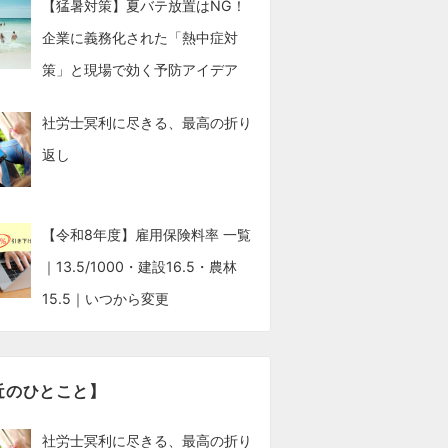
【猛暑対策】夏バテ放置はNG！
企業に義務化された「熱中症対
策」と現場で効く予防アイデア
社労士冥利に尽きる、最高の折り
返し
【令和8年度】雇用保険料率 一覧
｜13.5/1000・建設16.5・農林
15.5｜いつから変更
近のひとこと】
社労士冥利に尽きる、最高の折り