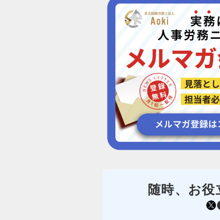
随時、お役
https://mobile.twitter.com/sr_aoki
Facebo