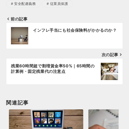
安全配慮義務
従業員保護
前の記事
投
インフレ手当にも社会保険料がかかるのか？
稿
ナ
次の記事
ビ
ゲ
残業60時間超で割増賃金率50%｜65時間の
計算例・固定残業代の注意点
ー
シ
ョ
関連記事
ン