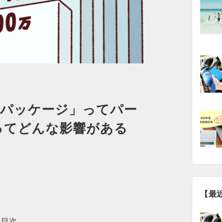
化パッケージ」ってパー
ってどんな影響がある
【最
目次