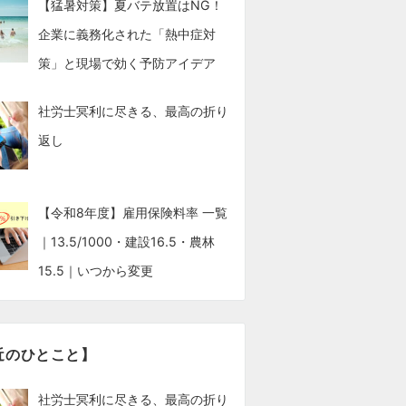
【猛暑対策】夏バテ放置はNG！
企業に義務化された「熱中症対
策」と現場で効く予防アイデア
社労士冥利に尽きる、最高の折り
返し
【令和8年度】雇用保険料率 一覧
｜13.5/1000・建設16.5・農林
15.5｜いつから変更
近のひとこと】
社労士冥利に尽きる、最高の折り