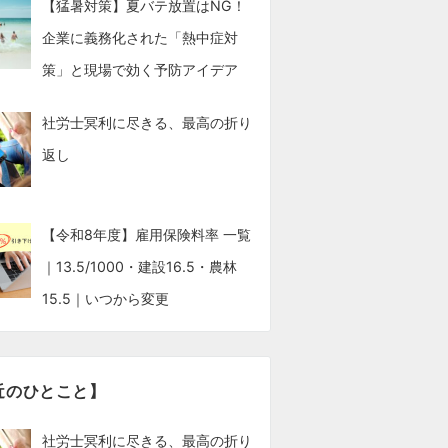
【猛暑対策】夏バテ放置はNG！
企業に義務化された「熱中症対
策」と現場で効く予防アイデア
社労士冥利に尽きる、最高の折り
返し
【令和8年度】雇用保険料率 一覧
｜13.5/1000・建設16.5・農林
15.5｜いつから変更
近のひとこと】
社労士冥利に尽きる、最高の折り