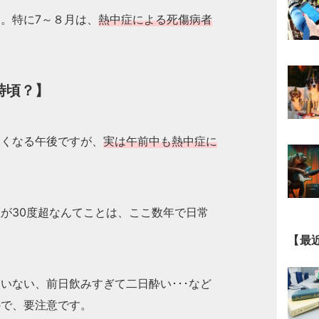
。特に7～８月は、
熱中症による死傷病者
。
時頃？】
高くなる午後ですが、
実は午前中も熱中症に
が30度超なんてことは、ここ数年で日常
【最
いない、前日飲みすぎて二日酔い･･･など
ので、要注意です。