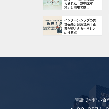
化された「熱中症対
ョ
策」と現場で効...
ン
インターンシップの労
災保険と雇用契約｜企
業が押さえるべき3つ
の注意点
電話でお問い合