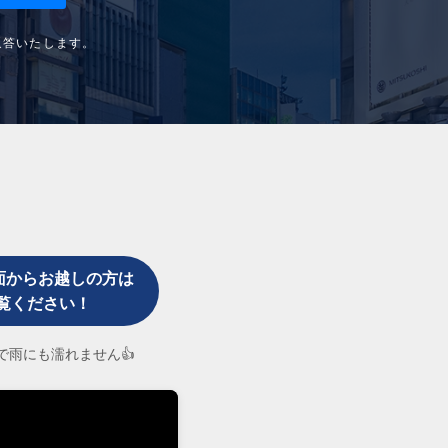
返答いたします。
面からお越しの方は
覧ください！
なので雨にも濡れません👍