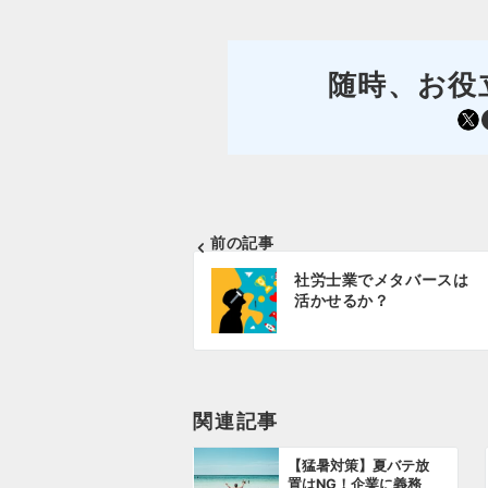
随時、お役
https://mobile.twitter.com/sr_aoki
Facebo
前の記事
投
社労士業でメタバースは
稿
活かせるか？
ナ
ビ
ゲ
関連記事
ー
【猛暑対策】夏バテ放
シ
置はNG！企業に義務