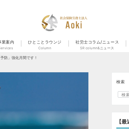
事業案内
ひとことラウンジ
社労士コラム/ニュース
Services
Column
SR column&ニュース
症予防」強化月間です！
検索
【最