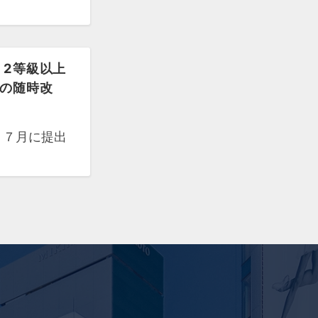
・2等級以上
給の随時改
に ７月に提出