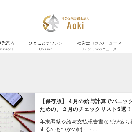
事業案内
ひとことラウンジ
社労士コラム/ニュース
Services
Column
SR column&ニュース
【保存版】４月の給与計算でパニッ
ための、２月のチェックリスト5選！
年末調整や給与支払報告書などが落ち
するのもつかの間・・…